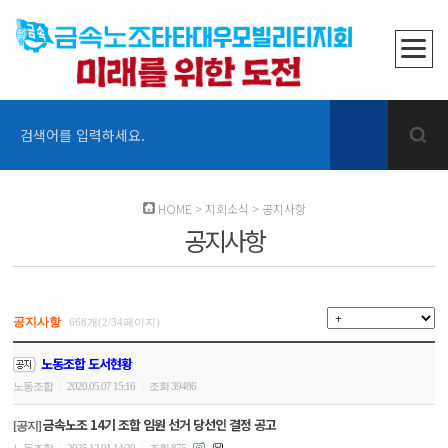
검색어를 입력하세요.
HOME
>
지회소식
>
공지사항
공지사항
공지사항
668개(2/34페이지)
노동조합 도서현황
|
|
노동조합
2020.05.07 15:16
조회 39486
금속노조 14기 조합 임원 선거 당선인 결정 공고
[공지]
|
|