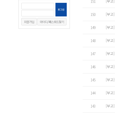
[부고
151
[부고
150
회원가입
아이디/패스워드찾기
[부고
149
[부고
148
[부고
147
[부고
146
[부고
145
[부고
144
[부고
143