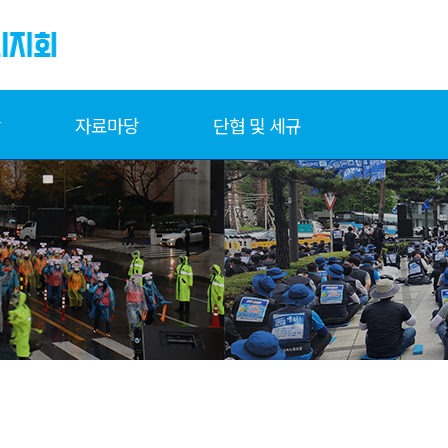
당
자료마당
단협 및 세규