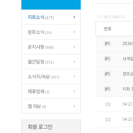
지회소식
177개(2/9페이지)
(177)
번호
분회소식
(16)
202
공지사항
(668)
사계절
월간일정
(231)
경조금
소식지/속보
(437)
지회 
제휴업체
(3)
[부고
153
웹 자보
(9)
[부고
152
회원 로그인