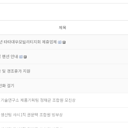
제목
6년 타타대우모빌리티지회 제휴업체
 펜션 안내
 및 경조휴가 지원
전화 걸기
] 기술연구소 제품기획팀 정재균 조합원 모친상
] 생산팀 샤시1직 권문택 조합원 빙부상