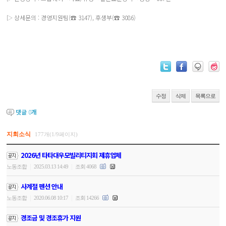
▷ 상세문의 : 경영지원팀(☎ 3147), 후생부(☎ 3086)
수정
삭제
목록으로
댓글
0
개
지회소식
177개(1/9페이지)
2026년 타타대우모빌리티지회 제휴업체
|
|
노동조합
2025.03.13 14:49
조회 4068
사계절 펜션 안내
|
|
노동조합
2020.06.08 10:17
조회 14266
경조금 및 경조휴가 지원