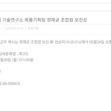
고] 기술연구소 제품기획팀 정재균 조합원 모친상
합
|
|
조회
769
2025.05.26 07:46
근무 하시는 정재균 조합원 모친 故 안순덕(수산나)님께서 05월24일 
장례문화원 - 특201
5월26일 (월) 07시40분
곳
-04-009419