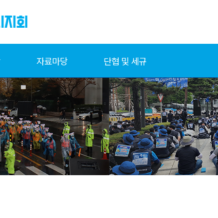
당
자료마당
단협 및 세규