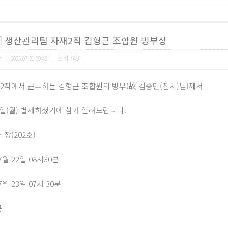
] 생산관리팀 자재2직 김형근 조합원 빙부상
합
|
|
조회
743
2025.07.21 09:49
2직에서 근무하는 김형근 조합원의 빙부(故 김종민(집사)님)께서
 21일(월) 별세하셨기에 삼가 알려드립니다.
장(202호)
07월 22일 08시30분
07월 23일 07시 30분
곳