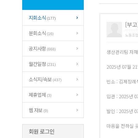
지회소식
(177)
[부고
분회소식
(16)
노동조
공지사항
(668)
생산관리팀 자재
월간일정
(231)
2025년 07월
소식지/속보
(437)
빈소 : 김제장례식
제휴업체
입관 : 2025년 
(3)
웹 자보
발인 : 2025년 
(9)
마음을 전하실 
회원 로그인