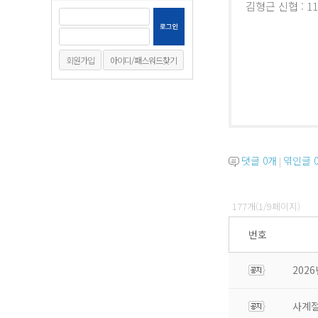
김형근 신협 : 11
회원가입
아이디/패스워드찾기
댓글
0
개
엮인글
|
177개(1/9페이지)
번호
202
사계절