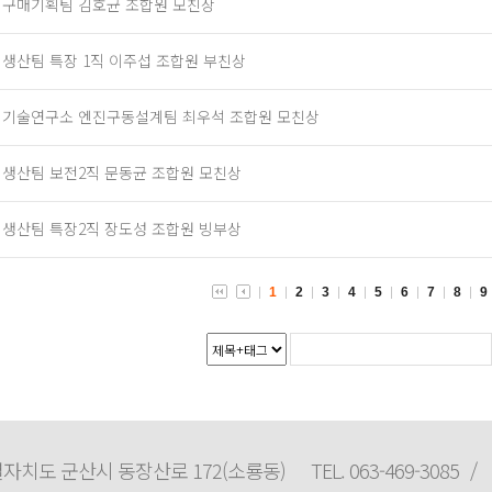
] 구매기획팀 김호균 조합원 모친상
] 생산팀 특장 1직 이주섭 조합원 부친상
] 기술연구소 엔진구동설계팀 최우석 조합원 모친상
] 생산팀 보전2직 문동균 조합원 모친상
] 생산팀 특장2직 장도성 조합원 빙부상
1
2
3
4
5
6
7
8
9
자치도 군산시 동장산로 172(소룡동)
TEL. 063-469-3085
/