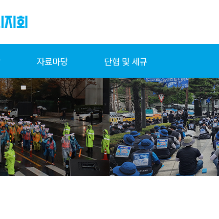
당
자료마당
단협 및 세규