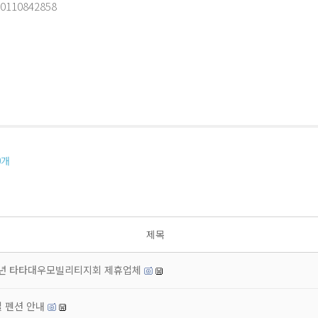
0110842858
0
개
제목
6년 타타대우모빌리티지회 제휴업체
 펜션 안내