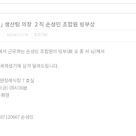
｣ 생산팀 의장 ２직 손성민 조합원 빙부상
합
|
|
조회
700
2025.08.13 17:59
서 근무하는 손성민 조합원의 빙부(故 오 종 석 님)께서
 별세하셨기에 삼가 알려드립니다.
병원장례식장 7 호실
일(금) 09시30분
 승화원
곳
37120667 손성민