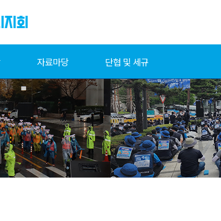
당
자료마당
단협 및 세규