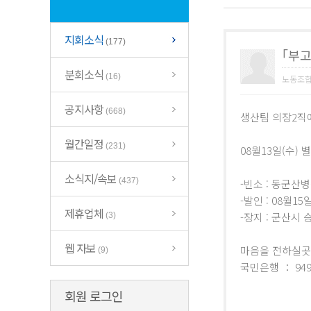
지회소식
(177)
｢부고
분회소식
(16)
노동조
공지사항
(668)
생산팀 의장2직에
월간일정
(231)
08월13일(수)
소식지/속보
(437)
-빈소 : 동군산
-발인 : 08월15
제휴업체
-장지 : 군산시
(3)
웹 자보
마음을 전하실
(9)
국민은행 ： 949
회원 로그인