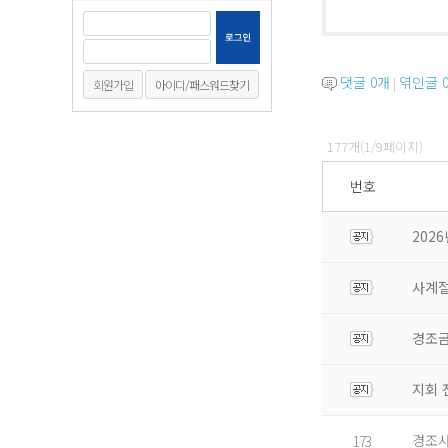
댓글
0
개
엮인글
|
회원가입
아이디/패스워드찾기
177개(1/9페이지)
번호
202
사계절
경조금
지회 
경조사
173