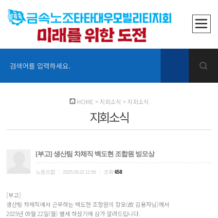
검색어를 입력하세요.
HOME
>
지회소식
>
지회소식
지회소식
[부고] 생산팀 차체직 백도현 조합원 빙모상
|
|
658
노동조합
조회
2025.09.22 11:56
[부고]
생산팀 차체직에서 근무하는 백도현 조합원의 장모(故 김용자님)께서
2025년 09월 22일(월) 별세 하셨기에 삼가 알려드립니다.