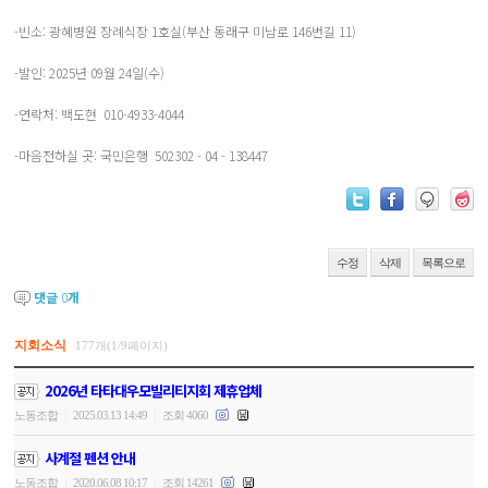
-빈소: 광혜병원 장례식장 1호실(부산 동래구 미남로 146번길 11)
-발인: 2025년 09월 24일(수)
-연락처: 백도현 010-4933-4044
-마음전하실 곳: 국민은행 502302 - 04 - 138447
수정
삭제
목록으로
댓글
0
개
지회소식
177개(1/9페이지)
2026년 타타대우모빌리티지회 제휴업체
|
|
노동조합
2025.03.13 14:49
조회 4060
사계절 펜션 안내
|
|
노동조합
2020.06.08 10:17
조회 14261