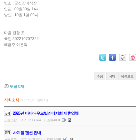
빈소 : 군산장례식장
입관 : 09월30일 14시
발인 : 10월 1일 09시
마음 전할 곳
국민 502210707324
예금주 이은덕
수정
삭제
목록으로
댓글
0
개
지회소식
177개(1/9페이지)
2026년 타타대우모빌리티지회 제휴업체
노동조합
2025.03.13 14:49
조회 4060
|
|
사계절 펜션 안내
노동조합
2020.06.08 10:17
조회 14261
|
|