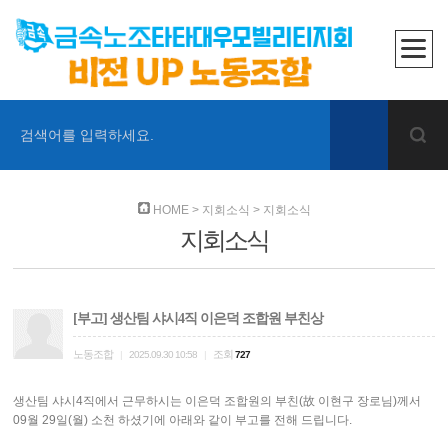
검색어를 입력하세요.
HOME
>
지회소식
>
지회소식
지회소식
[부고] 생산팀 샤시4직 이은덕 조합원 부친상
노동조합
조회
|
2025.09.30 10:58
|
727
생산팀 샤시4직에서 근무하시는 이은덕 조합원의 부친(故 이현구 장로님)께서
09월 29일(월) 소천 하셨기에 아래와 같이 부고를 전해 드립니다.